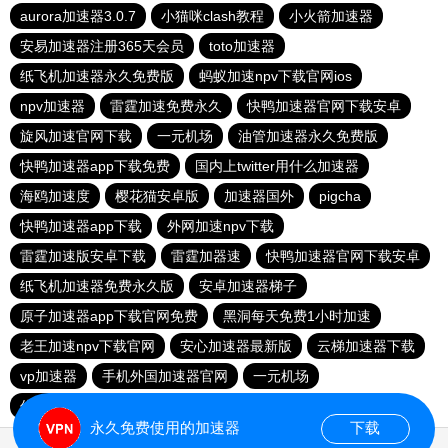
aurora加速器3.0.7
小猫咪clash教程
小火箭加速器
安易加速器注册365天会员
toto加速器
纸飞机加速器永久免费版
蚂蚁加速npv下载官网ios
npv加速器
雷霆加速免费永久
快鸭加速器官网下载安卓
旋风加速官网下载
一元机场
油管加速器永久免费版
快鸭加速器app下载免费
国内上twitter用什么加速器
海鸥加速度
樱花猫安卓版
加速器国外
pigcha
快鸭加速器app下载
外网加速npv下载
雷霆加速版安卓下载
雷霆加器速
快鸭加速器官网下载安卓
纸飞机加速器免费永久版
安卓加速器梯子
原子加速器app下载官网免费
黑洞每天免费1小时加速
老王加速npv下载官网
安心加速器最新版
云梯加速器下载
vp加速器
手机外国加速器官网
一元机场
优途加速器官网
hammer加速器官网
永久免费使用的加速器
下载