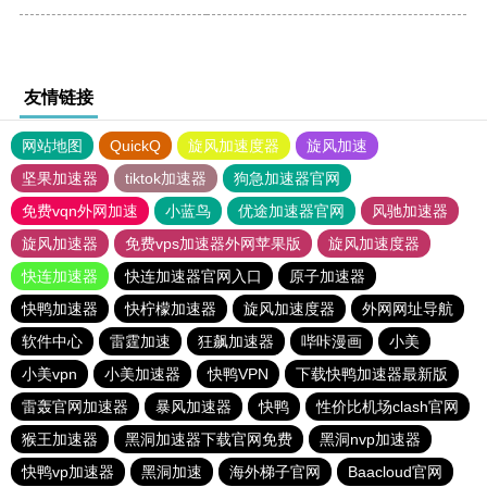
友情链接
网站地图
QuickQ
旋风加速度器
旋风加速
坚果加速器
tiktok加速器
狗急加速器官网
免费vqn外网加速
小蓝鸟
优途加速器官网
风驰加速器
旋风加速器
免费vps加速器外网苹果版
旋风加速度器
快连加速器
快连加速器官网入口
原子加速器
快鸭加速器
快柠檬加速器
旋风加速度器
外网网址导航
软件中心
雷霆加速
狂飙加速器
哔咔漫画
小美
小美vpn
小美加速器
快鸭VPN
下载快鸭加速器最新版
雷轰官网加速器
暴风加速器
快鸭
性价比机场clash官网
猴王加速器
黑洞加速器下载官网免费
黑洞nvp加速器
快鸭vp加速器
黑洞加速
海外梯子官网
Baacloud官网