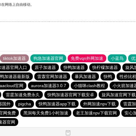
你在网络上自由移动。
tiktok加速器
狗急加速器官网
免费vqn外网加速
小蓝鸟
优
加速器官网入口
原子加速器
快鸭加速器
快柠檬加速器
旋风
鸭加速器最新版
雷轰官网加速器
暴风加速器
快鸭
性价比机
aacloud官网
aurora加速器3.0.7
小猫咪clash教程
小火箭加速
雷霆加速免费永久
快鸭加速器官网下载安卓
旋风加速官网下载
器国外
pigcha
快鸭加速器app下载
外网加速npv下载
雷霆加
载官网免费
黑洞每天免费1小时加速
老王加速npv下载官网
安心
加速器官网