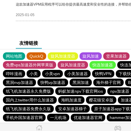
这款加速器VPM应用程序可以给你提供最高速度和安全性的连接，并帮助
2025-01-05
友情链接
网站地图
QuickQ
旋风加速度器
旋风加速
坚果加速器
免费vps加速器外网苹果版
旋风加速度器
快连加速器
快连
哔咔漫画
小美
小美vpn
小美加速器
快鸭VPN
下载快
黑洞nvp加速器
快鸭vp加速器
黑洞加速
海外梯子官网
B
纸飞机加速器永久免费版
蚂蚁加速npv下载官网ios
npv加速器
国内上twitter用什么加速器
海鸥加速度
樱花猫安卓版
加速
纸飞机加速器免费永久版
安卓加速器梯子
原子加速器app下
手机外国加速器官网
一元机场
优途加速器官网
hammer