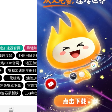
支持
[0]
反对
[0]
途加速器官网
风驰加速器
旋风加速器
加速度器
外网网址导航
软件中心
雷霆加速
狂飙加速器
场clash官网
猴王加速器
黑洞加速器下载官网免费
器
安易加速器注册365天会员
toto加速器
一元机场
油管加速器永久免费版
快鸭加速器app下载免费
速版安卓下载
雷霆加器速
快鸭加速器官网下载安卓
加速器最新版
云梯加速器下载
vp加速器