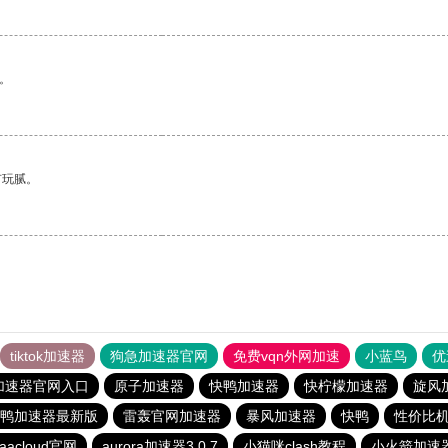
。
有玩腻。
tiktok加速器
狗急加速器官网
免费vqn外网加速
小蓝鸟
优
加速器官网入口
原子加速器
快鸭加速器
快柠檬加速器
旋风
鸭加速器最新版
雷轰官网加速器
暴风加速器
快鸭
性价比机
aacloud官网
aurora加速器3.0.7
小猫咪clash教程
小火箭加速