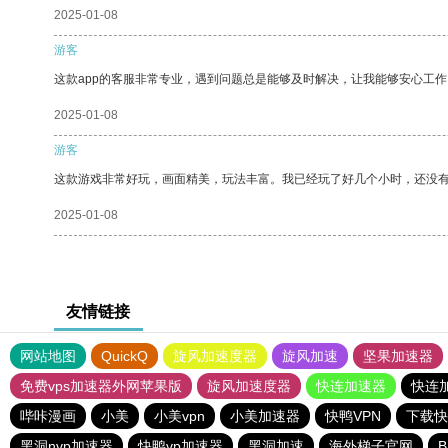
2025-01-08
游客
这款app的客服非常专业，遇到问题总是能够及时解决，让我能够安心工作
2025-01-08
游客
这款游戏非常好玩，画面精美，玩法丰富。我已经玩了好几个小时，还没
2025-01-08
友情链接
网站地图
QuickQ
旋风加速度器
旋风加速
坚果加速器
免费vps加速器外网苹果版
旋风加速度器
快连加速器
快连
哔咔漫画
小美
小美vpn
小美加速器
快鸭VPN
下载快
黑洞nvp加速器
快鸭vp加速器
黑洞加速
海外梯子官网
B