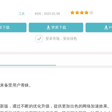
工具
|
时间：2025-01-08
|
卓下载
苹果下载
安卓市场，安全绿色
来备受用户青睐。
新版，通过不断的优化升级，提供更加出色的网络加速效果。