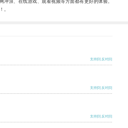
网冲浪、在线游戏、观看视频等方面都有更好的体验。
！。
支持
[0]
反对
[0]
支持
[0]
反对
[0]
支持
[0]
反对
[0]