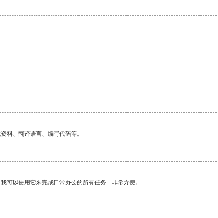
。
找资料、翻译语言、编写代码等。
。我可以使用它来完成日常办公的所有任务，非常方便。