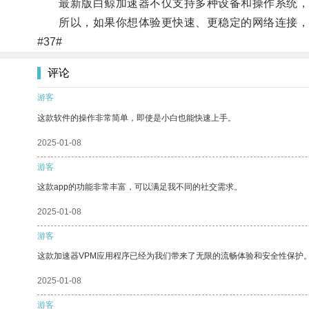
最新版白鲸加速器不仅支持多种设备和操作系统，而
所以，如果你想体验更快速、更稳定的网络连接，赶
#37#
评论
游客
这款软件的操作非常简单，即使是小白也能快速上手。
2025-01-08
游客
这款app的功能非常丰富，可以满足我不同的社交需求。
2025-01-08
游客
这款加速器VPM应用程序已经为我们带来了无限的流畅体验和安全性保护
2025-01-08
游客