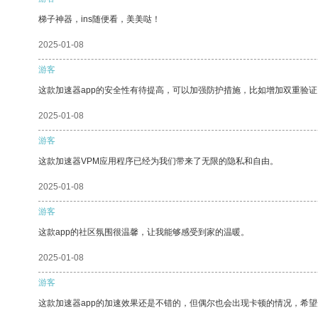
梯子神器，ins随便看，美美哒！
2025-01-08
游客
这款加速器app的安全性有待提高，可以加强防护措施，比如增加双重验证
2025-01-08
游客
这款加速器VPM应用程序已经为我们带来了无限的隐私和自由。
2025-01-08
游客
这款app的社区氛围很温馨，让我能够感受到家的温暖。
2025-01-08
游客
这款加速器app的加速效果还是不错的，但偶尔也会出现卡顿的情况，希