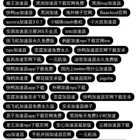
猴王加速器
黑洞加速器下载官网免费
黑洞nvp加速器
快鸭vp加速器
黑洞加速
海外梯子官网
Baacloud官网
aurora加速器3.0.7
小猫咪clash教程
小火箭加速器
安易加速器注册365天会员
toto加速器
纸飞机加速器永久免费版
蚂蚁加速npv下载官网ios
npv加速器
雷霆加速免费永久
快鸭加速器官网下载安卓
旋风加速官网下载
一元机场
油管加速器永久免费版
快鸭加速器app下载免费
国内上twitter用什么加速器
海鸥加速度
樱花猫安卓版
加速器国外
pigcha
快鸭加速器app下载
外网加速npv下载
雷霆加速版安卓下载
雷霆加器速
快鸭加速器官网下载安卓
纸飞机加速器免费永久版
安卓加速器梯子
原子加速器app下载官网免费
黑洞每天免费1小时加速
老王加速npv下载官网
安心加速器最新版
云梯加速器下载
vp加速器
手机外国加速器官网
一元机场