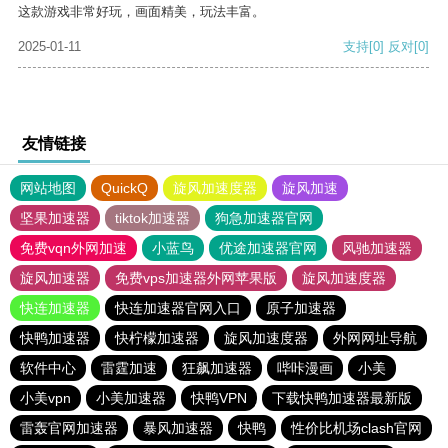
这款游戏非常好玩，画面精美，玩法丰富。
2025-01-11
支持
[0]
反对
[0]
友情链接
网站地图
QuickQ
旋风加速度器
旋风加速
坚果加速器
tiktok加速器
狗急加速器官网
免费vqn外网加速
小蓝鸟
优途加速器官网
风驰加速器
旋风加速器
免费vps加速器外网苹果版
旋风加速度器
快连加速器
快连加速器官网入口
原子加速器
快鸭加速器
快柠檬加速器
旋风加速度器
外网网址导航
软件中心
雷霆加速
狂飙加速器
哔咔漫画
小美
小美vpn
小美加速器
快鸭VPN
下载快鸭加速器最新版
雷轰官网加速器
暴风加速器
快鸭
性价比机场clash官网