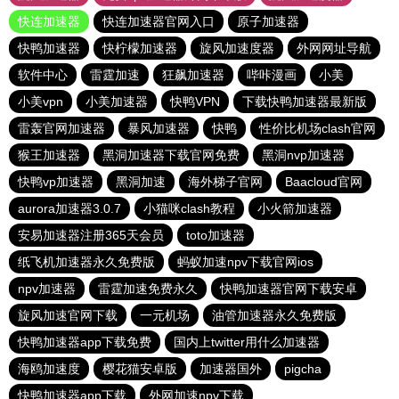
快连加速器
快连加速器官网入口
原子加速器
快鸭加速器
快柠檬加速器
旋风加速度器
外网网址导航
软件中心
雷霆加速
狂飙加速器
哔咔漫画
小美
小美vpn
小美加速器
快鸭VPN
下载快鸭加速器最新版
雷轰官网加速器
暴风加速器
快鸭
性价比机场clash官网
猴王加速器
黑洞加速器下载官网免费
黑洞nvp加速器
快鸭vp加速器
黑洞加速
海外梯子官网
Baacloud官网
aurora加速器3.0.7
小猫咪clash教程
小火箭加速器
安易加速器注册365天会员
toto加速器
纸飞机加速器永久免费版
蚂蚁加速npv下载官网ios
npv加速器
雷霆加速免费永久
快鸭加速器官网下载安卓
旋风加速官网下载
一元机场
油管加速器永久免费版
快鸭加速器app下载免费
国内上twitter用什么加速器
海鸥加速度
樱花猫安卓版
加速器国外
pigcha
快鸭加速器app下载
外网加速npv下载