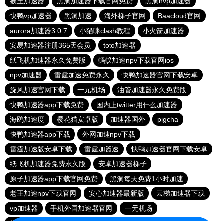
猴王加速器
黑洞加速器下载官网免费
黑洞nvp加速器
快鸭vp加速器
黑洞加速
海外梯子官网
Baacloud官网
aurora加速器3.0.7
小猫咪clash教程
小火箭加速器
安易加速器注册365天会员
toto加速器
纸飞机加速器永久免费版
蚂蚁加速npv下载官网ios
npv加速器
雷霆加速免费永久
快鸭加速器官网下载安卓
旋风加速官网下载
一元机场
油管加速器永久免费版
快鸭加速器app下载免费
国内上twitter用什么加速器
海鸥加速度
樱花猫安卓版
加速器国外
pigcha
快鸭加速器app下载
外网加速npv下载
雷霆加速版安卓下载
雷霆加器速
快鸭加速器官网下载安卓
纸飞机加速器免费永久版
安卓加速器梯子
原子加速器app下载官网免费
黑洞每天免费1小时加速
老王加速npv下载官网
安心加速器最新版
云梯加速器下载
vp加速器
手机外国加速器官网
一元机场