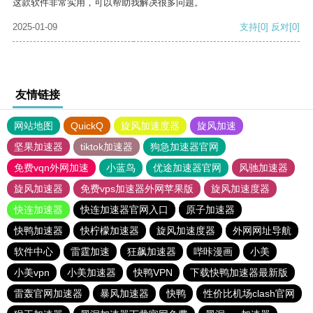
这款软件非常实用，可以帮助我解决很多问题。
2025-01-09
支持
[0]
反对
[0]
友情链接
网站地图
QuickQ
旋风加速度器
旋风加速
坚果加速器
tiktok加速器
狗急加速器官网
免费vqn外网加速
小蓝鸟
优途加速器官网
风驰加速器
旋风加速器
免费vps加速器外网苹果版
旋风加速度器
快连加速器
快连加速器官网入口
原子加速器
快鸭加速器
快柠檬加速器
旋风加速度器
外网网址导航
软件中心
雷霆加速
狂飙加速器
哔咔漫画
小美
小美vpn
小美加速器
快鸭VPN
下载快鸭加速器最新版
雷轰官网加速器
暴风加速器
快鸭
性价比机场clash官网