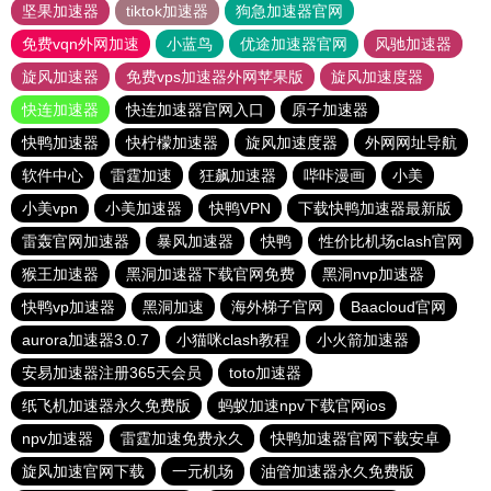
坚果加速器
tiktok加速器
狗急加速器官网
免费vqn外网加速
小蓝鸟
优途加速器官网
风驰加速器
旋风加速器
免费vps加速器外网苹果版
旋风加速度器
快连加速器
快连加速器官网入口
原子加速器
快鸭加速器
快柠檬加速器
旋风加速度器
外网网址导航
软件中心
雷霆加速
狂飙加速器
哔咔漫画
小美
小美vpn
小美加速器
快鸭VPN
下载快鸭加速器最新版
雷轰官网加速器
暴风加速器
快鸭
性价比机场clash官网
猴王加速器
黑洞加速器下载官网免费
黑洞nvp加速器
快鸭vp加速器
黑洞加速
海外梯子官网
Baacloud官网
aurora加速器3.0.7
小猫咪clash教程
小火箭加速器
安易加速器注册365天会员
toto加速器
纸飞机加速器永久免费版
蚂蚁加速npv下载官网ios
npv加速器
雷霆加速免费永久
快鸭加速器官网下载安卓
旋风加速官网下载
一元机场
油管加速器永久免费版