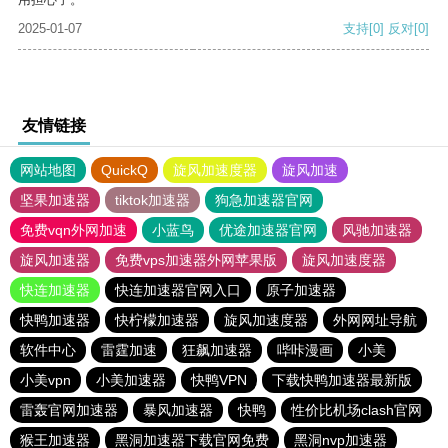
2025-01-07
支持
[0]
反对
[0]
友情链接
网站地图
QuickQ
旋风加速度器
旋风加速
坚果加速器
tiktok加速器
狗急加速器官网
免费vqn外网加速
小蓝鸟
优途加速器官网
风驰加速器
旋风加速器
免费vps加速器外网苹果版
旋风加速度器
快连加速器
快连加速器官网入口
原子加速器
快鸭加速器
快柠檬加速器
旋风加速度器
外网网址导航
软件中心
雷霆加速
狂飙加速器
哔咔漫画
小美
小美vpn
小美加速器
快鸭VPN
下载快鸭加速器最新版
雷轰官网加速器
暴风加速器
快鸭
性价比机场clash官网
猴王加速器
黑洞加速器下载官网免费
黑洞nvp加速器