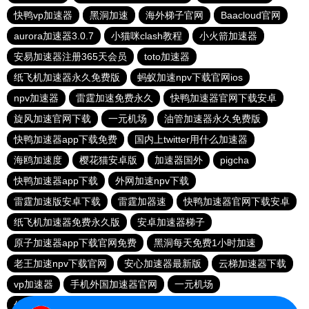
快鸭vp加速器
黑洞加速
海外梯子官网
Baacloud官网
aurora加速器3.0.7
小猫咪clash教程
小火箭加速器
安易加速器注册365天会员
toto加速器
纸飞机加速器永久免费版
蚂蚁加速npv下载官网ios
npv加速器
雷霆加速免费永久
快鸭加速器官网下载安卓
旋风加速官网下载
一元机场
油管加速器永久免费版
快鸭加速器app下载免费
国内上twitter用什么加速器
海鸥加速度
樱花猫安卓版
加速器国外
pigcha
快鸭加速器app下载
外网加速npv下载
雷霆加速版安卓下载
雷霆加器速
快鸭加速器官网下载安卓
纸飞机加速器免费永久版
安卓加速器梯子
原子加速器app下载官网免费
黑洞每天免费1小时加速
老王加速npv下载官网
安心加速器最新版
云梯加速器下载
vp加速器
手机外国加速器官网
一元机场
优途加速器官网
hammer加速器官网